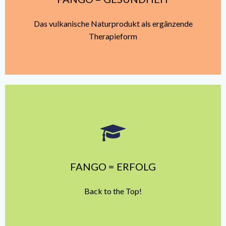
Das vulkanische Naturprodukt als ergänzende
Therapieform
MEHR
FANGO = ERFOLG
Back to the Top!